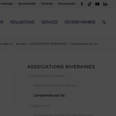
e d’emploi
Se connecter
Extranet
Nous joindre
UR
RÉALISATIONS
SERVICES
DEVENIR MEMBRE
us êtes ici :
Accueil
/
ASSOCIATIONS RIVERAINES
/
Comprendre son lac
ASSOCIATIONS RIVERAINES
– Associations riveraines
Rencontre annuelle des lacs
Comprendre son lac
– Programmes
Programme d‘achat groupé d’arbustes