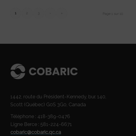
1
2
3
›
»
Page 1 sur 10
1442, route du Président-Kennedy, bur. 140,
Scott (Québec) G0S 3G0, Canada
Téléphone : 418-389-0476
Ligne Berce : 581-224-6671
cobaric@cobaric.qc.ca