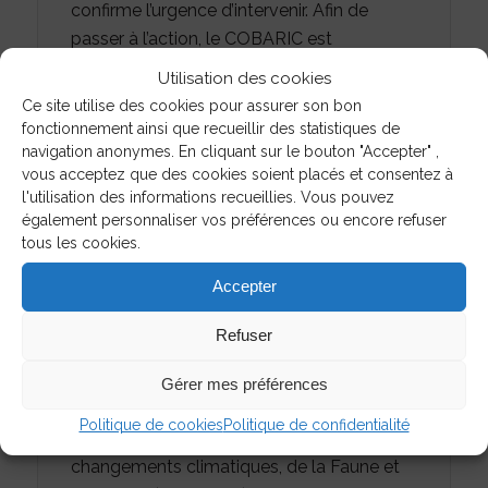
confirme l’urgence d’intervenir. Afin de
passer à l’action, le COBARIC est
actuellement à la recherche de partenaires
Utilisation des cookies
financiers pour soutenir la mise en œuvre
Ce site utilise des cookies pour assurer son bon
des interventions prévues.
fonctionnement ainsi que recueillir des statistiques de
navigation anonymes. En cliquant sur le bouton "Accepter" ,
vous acceptez que des cookies soient placés et consentez à
Le COBARIC franchit une étape
l'utilisation des informations recueillies. Vous pouvez
clé pour l’avenir de la rivière
également personnaliser vos préférences ou encore refuser
tous les cookies.
Chaudière
Accepter
Scott, 17 mars 2026.
– Le Comité de bassin
de la rivière Chaudière (COBARIC) est fier
Refuser
d’annoncer que son Plan directeur de l’eau
(PDE) 2024-2034 a été officiellement
Gérer mes préférences
approuvé par le ministère de
Politique de cookies
Politique de confidentialité
l’Environnement, de la Lutte contre les
changements climatiques, de la Faune et