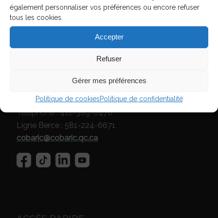
également personnaliser vos préférences ou encore refuser
tous les cookies.
Accepter
Refuser
1442, route du Président-Kennedy, bur. 140,
Gérer mes préférences
Scott (Québec) G0S 3G0, Canada
Politique de cookies
Politique de confidentialité
Téléphone : 418-389-0476
Ligne Berce : 581-224-6671
cobaric@cobaric.qc.ca