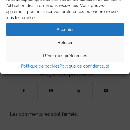
l'utilisation des informations recueillies. Vous pouvez
Consulter le bilan simplifié.
également personnaliser vos préférences ou encore refuser
tous les cookies.
En savoir plus sur le Plan directeur de l’eau du
bassin de la rivière Chaudière.
Accepter
Refuser
13/12/2022
Gérer mes préférences
Politique de cookies
Politique de confidentialité
Partager cette publication
Les commentaires sont fermés.