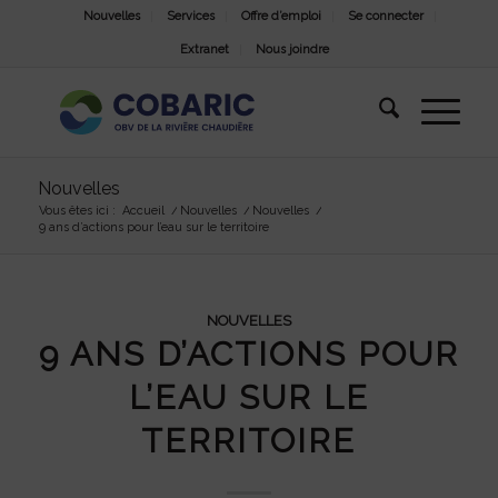
Nouvelles
Services
Offre d’emploi
Se connecter
Extranet
Nous joindre
Nouvelles
Vous êtes ici :
Accueil
/
Nouvelles
/
Nouvelles
/
9 ans d’actions pour l’eau sur le territoire
NOUVELLES
9 ANS D’ACTIONS POUR
L’EAU SUR LE
TERRITOIRE