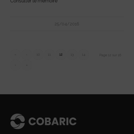
Consulter le mémoire
25/04/2016
«
‹
10
11
12
13
14
Page 12 sur 16
›
»