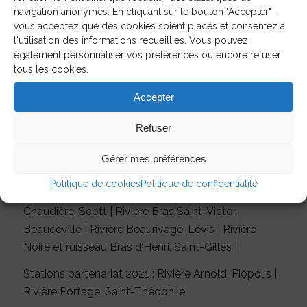
navigation anonymes. En cliquant sur le bouton "Accepter" ,
Rivière Beaurivage, Lévis
vous acceptez que des cookies soient placés et consentez à
l'utilisation des informations recueillies. Vous pouvez
Stations partenariat 2022 :
également personnaliser vos préférences ou encore refuser
tous les cookies.
Rivière Arnold, Piopolis
Accepter
Rivière Samson, Saint-Gédéon-de-Beauce
Refuser
Résultats 2022.
Gérer mes préférences
Rivières échantillonnées en 2021 :
Politique de cookies
Politique de confidentialité
Rivière Chaudière, Notre-Dame-des-Pins| Rivière
Chaudière, Scott | Rivière Bras Saint-Victor,
Beauceville | Rivière Beaurivage, Lévis | Rivière
Noire et ruisseau Bras d’Henri, Saint-Gilles |
Stations partenariat 2021 : Rivière Arnold, Piopolis |
Rivière Portage, Saint-Théophile