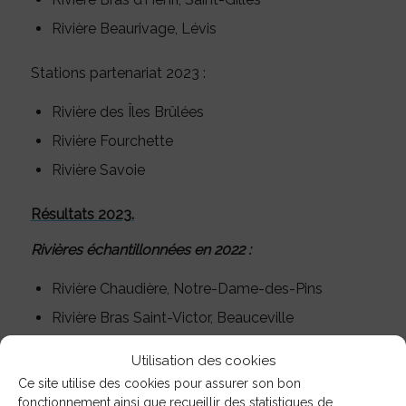
Rivière Beaurivage, Lévis
Stations partenariat 2023 :
Rivière des Îles Brûlées
Rivière Fourchette
Rivière Savoie
Résultats 2023.
Rivières échantillonnées en 2022 :
Rivière Chaudière, Notre-Dame-des-Pins
Rivière Bras Saint-Victor, Beauceville
Rivière Chaudière, Scott
Utilisation des cookies
Rivière Noire, Saint-Gilles
Ce site utilise des cookies pour assurer son bon
fonctionnement ainsi que recueillir des statistiques de
Rivière Bras d’Henri, Saint-Gilles