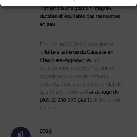
orientations qui permettront
d’
atteindre une gestion intégrée,
durable et équitable des ressources
en eau
.
En 2018, le COBARIC coordonne
la
lutte à la berce du Caucase en
Chaudière-Appalaches
, en
collaboration avec les huit autres
organismes de bassin versants
présents dans la région. Ce projet de
quatre ans mènera à l’
arrachage de
plus de 250 000 plants
de berce du
Caucase.
2019