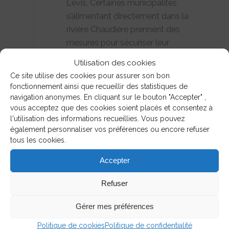
Lévis. Certaines municipalités
s’alimentant directement dans la
rivière Chaudière prennent des
mesures pour sécuriser leur
approvisionnement en eau potable.
Utilisation des cookies
L’équipe du COBARIC est déployée
Ce site utilise des cookies pour assurer son bon
pour évaluer la
présence de
fonctionnement ainsi que recueillir des statistiques de
contaminants
ainsi que les effets du
navigation anonymes. En cliquant sur le bouton "Accepter" ,
vous acceptez que des cookies soient placés et consentez à
déversement sur les
poissons
.
l'utilisation des informations recueillies. Vous pouvez
également personnaliser vos préférences ou encore refuser
tous les cookies.
2018
Accepter
La
Stratégie québécoise de l’eau
2018-2030
prend le relais de la
Refuser
Politique nationale de l’eau. Elle
propose une vision rassembleuse pour
Gérer mes préférences
2030, de même que les grandes
Politique de cookies
Politique de confidentialité