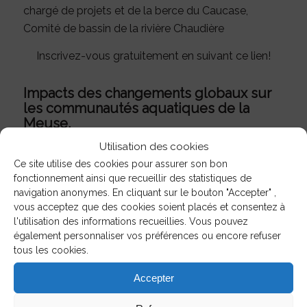
chargé de projets et de la berce du Caucase,
Comité de bassin de la rivière Chaudière
Inscrivez-vous gratuitement en suivant ce lien!
Impacts des changements globaux sur
les communautés aquatiques de la
Meuse.
Utilisation des cookies
Les changements globaux et les activités
Ce site utilise des cookies pour assurer son bon
humaines ont facilité l’introduction de nombreuses
fonctionnement ainsi que recueillir des statistiques de
espèces exotiques envahissantes dans
navigation anonymes. En cliquant sur le bouton "Accepter" ,
l’environnement, engendrant des modifications
vous acceptez que des cookies soient placés et consentez à
profondes des communautés aquatiques. Au sein
l'utilisation des informations recueillies. Vous pouvez
également personnaliser vos préférences ou encore refuser
des grands hydrosystèmes fortement anthropisés
tous les cookies.
subissant diverses modifications d’ordre physique
et physicochimique, des changements
Accepter
communautaires majeurs peuvent apparaître