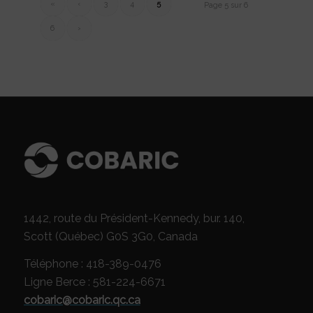
«
‹
3
4
5
Page 5 sur 6
6
›
1442, route du Président-Kennedy, bur. 140,
Scott (Québec) G0S 3G0, Canada
Téléphone : 418-389-0476
Ligne Berce : 581-224-6671
cobaric@cobaric.qc.ca