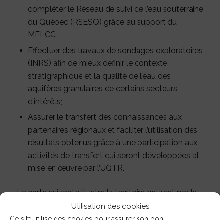
compléter le Réseau de suivi de l’eau souterraine
du Québec (RSESQ) grâce au support du
MELCC.
Effectuer des travaux de sondages exploratoires
(INRS) afin de mieux définir le contexte
stratigraphique et la qualité de l’eau des
aquifères granulaires de certains secteurs
d’intérêts;
Assurer le transfert des connaissances aux
partenaires régionaux et faciliter l’utilisation des
résultats obtenus grâce à une participation aux
activités de transfert qui seront développées et
mise en œuvre par l’UQTR.
La carte suivante illustre le territoire couvert par le
PACES Estrie
Utilisation des cookies
Ce site utilise des cookies pour assurer son bon