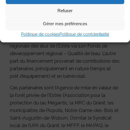
Refuser
Partenaires
Gérer mes préférences
Ce projet, estimé à une valeur totale de 52 550$, a
Politique de cookies
Politique de confidentialité
été financé à hauteur de 42% par la Conférence
régionale des élus de l’Estrie via son Fonds de
développement régional – Qualité de l’eau. L’autre
part du financement provenait de contributions des
partenaires, principalement en nature (temps et
prêt d’équipement) et en bénévolat.
Ces partenaires sont l’Agence de mise en valeur de
la forêt privée de l’Estrie, l’Association pour la
protection du lac Mégantic, la MRC du Granit, les
municipalités de Piopolis, Notre-Dame-des-Bois et
Saint-Augustin-de-Woburn, Domtar, le Syndicat
local de l’UPA du Granit, le MFFP, le MAPAQ, le