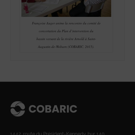
Françoise Auger anime la rencontre du comité de
concertation du Plan d’intervention du
bassin versant de la rivière Arnold à Saint-
Augustin-de-Woburn (COBARIC, 2015).
1442, route du Président-Kennedy, bur. 140,