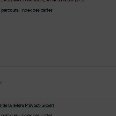
u parcours
|
Index des cartes
5
s
 de la rivière Prévost-Gilbert
u parcours
|
Index des cartes