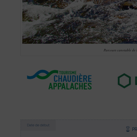
Parcours canotable de l
Date de début
P