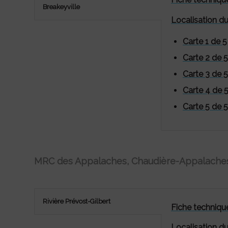
Breakeyville
Localisation d
Carte 1 de 5
Carte 2 de 5
Carte 3 de 5
Carte 4 de 
Carte 5 de 5
MRC des Appalaches, Chaudière-Appalache
Rivière Prévost-Gilbert
Fiche technique
Localisation d