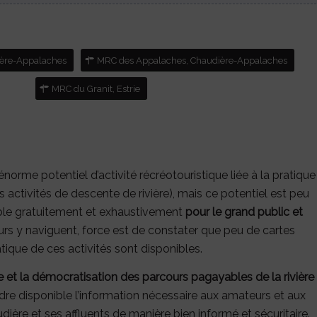
dière-Appalaches
MRC des Appalaches, Chaudière-Appalaches
MRC du Granit, Estrie
énorme potentiel d’activité récréotouristique liée à la pratique
s activités de descente de rivière), mais ce potentiel est peu
ible gratuitement et exhaustivement
pour le grand public et
urs y naviguent, force est de constater que peu de cartes
tique de ces activités sont disponibles.
e et la démocratisation des parcours pagayables de la rivière
ndre disponible l’information nécessaire aux amateurs et aux
audière et ses affluents de manière bien informé et sécuritaire.