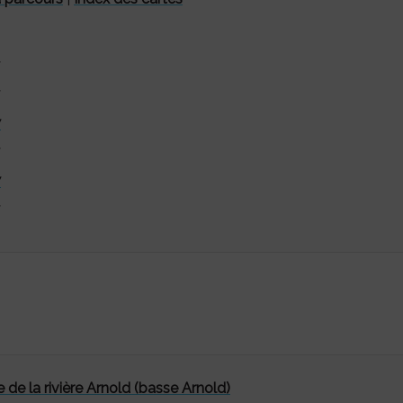
7
7
 de la rivière Arnold (basse Arnold)