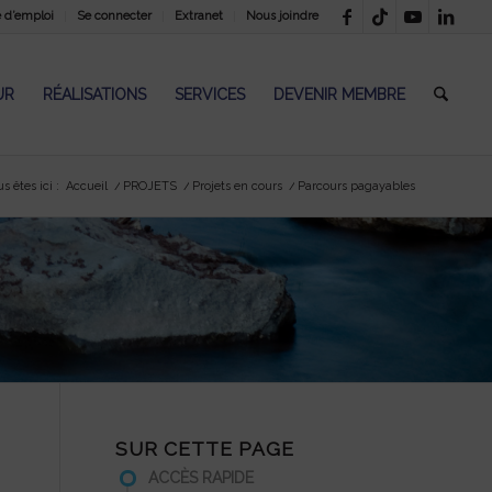
e d’emploi
Se connecter
Extranet
Nous joindre
UR
RÉALISATIONS
SERVICES
DEVENIR MEMBRE
s êtes ici :
Accueil
/
PROJETS
/
Projets en cours
/
Parcours pagayables
SUR CETTE PAGE
ACCÈS RAPIDE